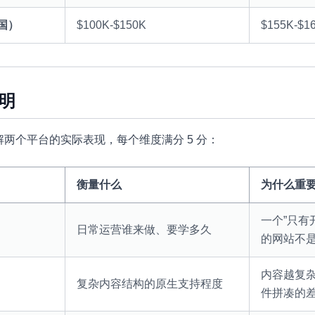
国）
$100K-$150K
$155K-$1
明
两个平台的实际表现，每个维度满分 5 分：
衡量什么
为什么重
一个”只有
日常运营谁来做、要学多久
的网站不
内容越复
复杂内容结构的原生支持程度
件拼凑的