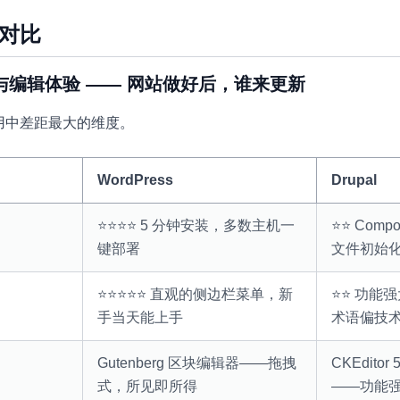
对比
与编辑体验 —— 网站做好后，谁来更新
用中差距最大的维度。
WordPress
Drupal
⭐⭐⭐⭐ 5 分钟安装，多数主机一
⭐⭐ Com
键部署
文件初始
⭐⭐⭐⭐⭐ 直观的侧边栏菜单，新
⭐⭐ 功能
手当天能上手
术语偏技
Gutenberg 区块编辑器——拖拽
CKEditor 5
式，所见即所得
——功能