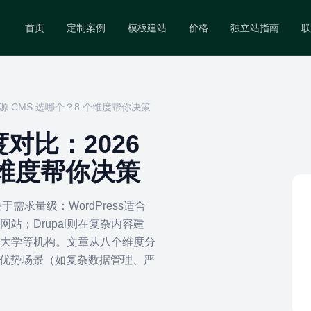
首页
定制案例
模板建站
价格
独立站指南
联
6 年开源 CMS 选哪个？8 个维度帮你决策
 深度对比：2026
个维度帮你决策
决于需求量级：WordPress适合
站；Drupal则在复杂内容建
大学等机构。文章从八个维度分
pal优势场景（如复杂数据管理、严