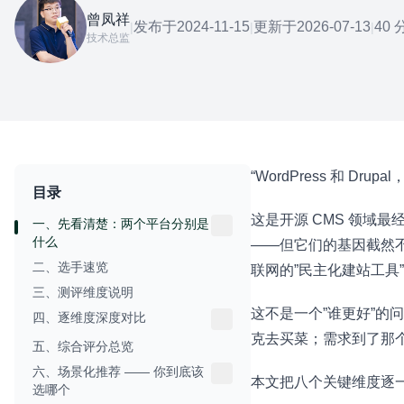
曾凤祥
发布于
2024-11-15
更新于
2026-07-13
40 
|
|
|
技术总监
“WordPress 和 Drup
目录
这是开源 CMS 领域
一、先看清楚：两个平台分别是
什么
——但它们的基因截然不同
二、选手速览
联网的”民主化建站工具
三、测评维度说明
这不是一个”谁更好”的问
四、逐维度深度对比
克去买菜；需求到了那个量
五、综合评分总览
六、场景化推荐 —— 你到底该
本文把八个关键维度逐
选哪个