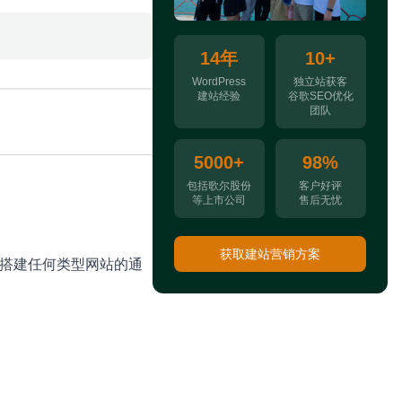
14年
10+
WordPress
独立站获客
建站经验
谷歌SEO优化
团队
5000+
98%
包括歌尔股份
客户好评
等上市公司
售后无忧
获取建站营销方案
变成能搭建任何类型网站的通