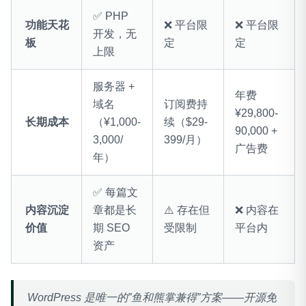
✅ PHP
功能天花
❌ 平台限
❌ 平台限
开发，无
板
定
定
上限
服务器 +
年费
域名
订阅费持
¥29,800-
长期成本
（¥1,000-
续（$29-
90,000 +
3,000/
399/月）
广告费
年）
✅ 每篇文
内容沉淀
章都是长
⚠️ 存在但
❌ 内容在
价值
期 SEO
受限制
平台内
资产
WordPress 是唯一的”鱼和熊掌兼得”方案——开源免