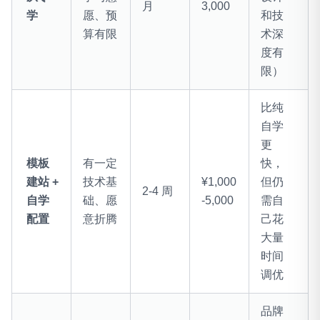
月
3,000
学
愿、预
和技
算有限
术深
度有
限）
比纯
自学
更
模板
有一定
快，
建站 +
技术基
¥1,000
但仍
2-4 周
自学
础、愿
-5,000
需自
配置
意折腾
己花
大量
时间
调优
品牌