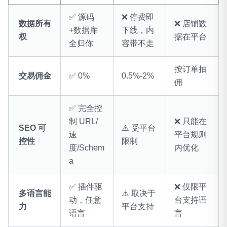
✅ 源码
❌ 停费即
数据所有
❌ 店铺数
+数据库
下线，内
权
据在平台
全归你
容带不走
按订单抽
交易佣金
✅ 0%
0.5%-2%
佣
✅ 完全控
制 URL/
❌ 只能在
SEO 可
⚠️ 受平台
速
平台规则
控性
限制
度/Schem
内优化
a
✅ 插件驱
❌ 仅限平
多语言能
⚠️ 取决于
动，任意
台支持语
力
平台支持
语言
言