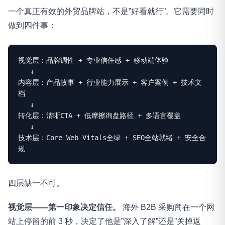
一个真正有效的外贸品牌站，不是”好看就行”。它需要同时
做到四件事：
视觉层：品牌调性 + 专业信任感 + 移动端体验

   ↓

内容层：产品故事 + 行业能力展示 + 客户案例 + 技术文
档

   ↓

转化层：清晰CTA + 低摩擦询盘路径 + 多语言覆盖

   ↓

技术层：Core Web Vitals全绿 + SEO全站就绪 + 安全合
规
四层缺一不可。
视觉层——第一印象决定信任。
海外 B2B 采购商在一个网
站上停留的前 3 秒，决定了他是”深入了解”还是”关掉返