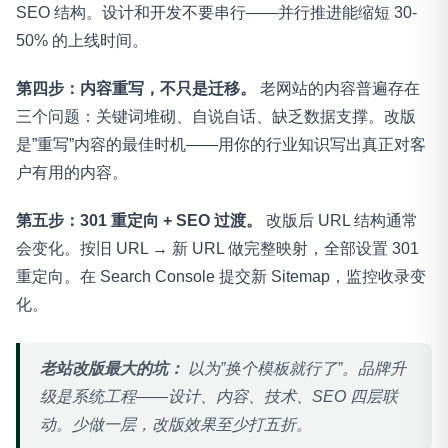
SEO 结构。设计和开发不要串行——并行推进能缩短 30-
50% 的上线时间。
第四步：内容重写，不只是迁移。
老网站的内容普遍存在
三个问题：关键词堆砌、自说自话、缺乏数据支撑。改版
是”重写”内容的最佳时机——用你的行业知识写出真正对客
户有用的内容。
第五步：301 重定向 + SEO 过渡。
改版后 URL 结构通常
会变化。按旧 URL → 新 URL 做完整映射，全部设置 301
重定向。在 Search Console 提交新 Sitemap，监控收录变
化。
老站改版最大的坑：
以为”换个模板就行了”。品牌升
级是系统工程——设计、内容、技术、SEO 四层联
动。少做一层，改版效果至少打五折。