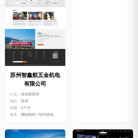
苏州智鑫航五金机电
有限公司
行业：
传动零部件
地区：
苏州
周期：
2个月
服务：
网站制作 / SEO优化