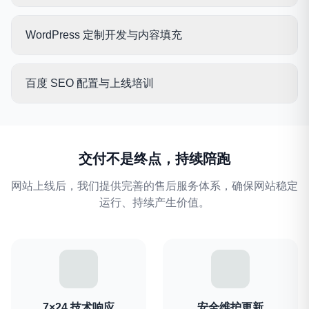
基于品牌 VI 系统，设计首页及核心内页高保真
WordPress 定制开发与内容填充
原型。包含交互动效方案（滚动视差、数字滚
动、时间轴等），让网站"动起来"且不影响性
基于 WordPress + ACF PRO 搭建灵活后台，
能。支持 3 轮修改确认。
百度 SEO 配置与上线培训
可视化编辑每个页面区块。协助整理企业资
料、撰写品牌文案、处理图片素材。内容填充
TDK 全站配置、百度站长平台提交、站点地图
完成后即具备上线条件。
生成、301 重定向、结构化数据标记。提供后
交付不是终点，持续陪跑
台操作视频教程和 1 对 1 培训，确保团队能独
立维护。
网站上线后，我们提供完善的售后服务体系，确保网站稳定
运行、持续产生价值。
7×24 技术响应
安全维护更新