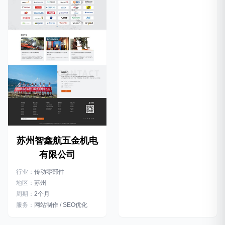
苏州智鑫航五金机电
有限公司
行业：
传动零部件
地区：
苏州
周期：
2个月
服务：
网站制作 / SEO优化