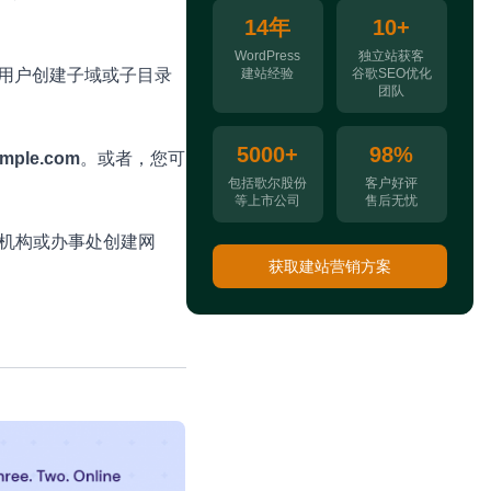
14年
10+
WordPress
独立站获客
建站经验
谷歌SEO优化
许用户创建子域或子目录
团队
5000+
98%
ample.com
。或者，您可
包括歌尔股份
客户好评
等上市公司
售后无忧
支机构或办事处创建网
获取建站营销方案