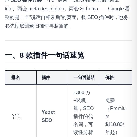
⚠️
SEO 插件只装一个。
装两个 SEO 插件会输出两套
title、两套 meta description、两套 Schema——Google 看
到的是一个”说话自相矛盾”的页面。换 SEO 插件时，也务
必先彻底卸载旧插件再装新的。
一、8 款插件一句话速览
排名
插件
一句话总结
价格
1300 万
+装机
免费
量，SEO
（Premiu
Yoast
🥇 1
插件的代
m
SEO
名词，可
$118.80/
读性分析
年起）