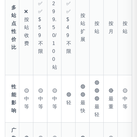
✅
2
✅
多
❌
✅
9
✅
站
按
按
$
9.
$
点
站
按
按
按
站
5
5
4
性
扩
站
月
站
收
9
0/
9
价
展
费
不
1
不
比
限
0
限
0
站
🟢
性
🟢
🟡
🟡
🟡
🟢
🔴
🟡
能
🟢
🟢
中
中
中
🟢
最
中
影
轻
最
等
等
等
最
重
等
响
快
轻
广