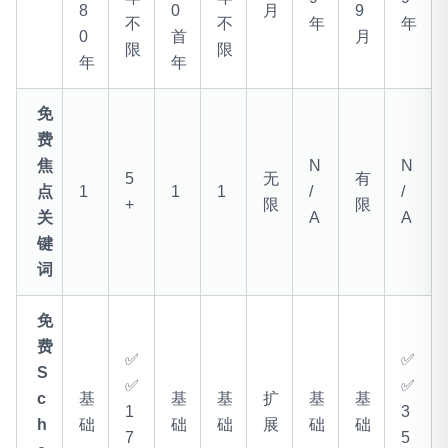
8
0
月
9
不
不
年
年
0
首
月
限
限
年
年
免
费
焦
N
N
5
无
有
点
1
1
1
/
/
+
限
限
关
A
A
键
词
免
费
✅
✅
S
✅
✅
c
基
基
基
扩
基
基
1
3
h
础
础
础
展
础
础
7
5