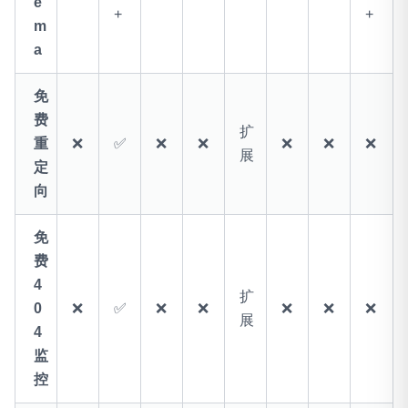
e
+
+
m
a
免
费
扩
重
❌
✅
❌
❌
❌
❌
❌
展
定
向
免
费
4
扩
0
❌
✅
❌
❌
❌
❌
❌
展
4
监
控