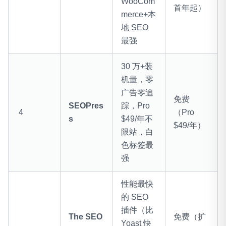
WooCom
首年起）
merce+本
地 SEO
最强
30 万+装
机量，零
广告零追
免费
SEOPres
踪，Pro
4
（Pro
s
$49/年不
$49/年）
限站，白
色标签最
强
性能最快
的 SEO
插件（比
The SEO
免费（扩
Yoast 快