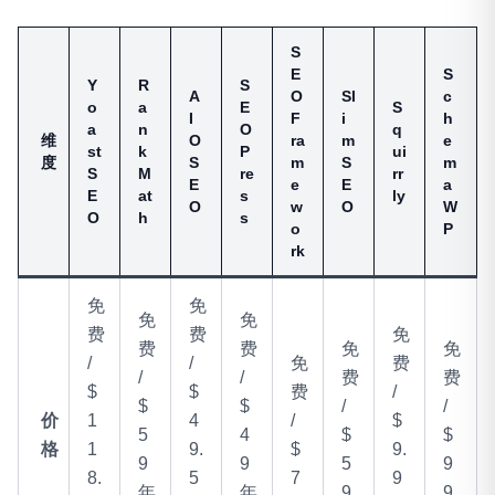
S
E
S
Y
R
S
A
O
Sl
c
o
a
E
S
I
F
i
h
a
n
O
q
维
O
ra
m
e
st
k
P
ui
度
S
m
S
m
S
M
re
rr
E
e
E
a
E
at
s
ly
O
w
O
W
O
h
s
o
P
rk
免
免
免
免
费
费
免
费
费
免
免
/
/
免
费
/
/
费
费
$
$
费
/
$
$
/
/
价
1
4
/
$
5
4
$
$
格
1
9.
$
9.
9
9
5
9
8.
5
7
9
年
年
9
9