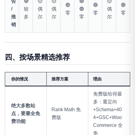
告
🔴
🟡
🟡
🟢
🟡
🟢
🟢
🟢
/
较
偶
偶
🟢
偶
零
零
零
推
多
尔
尔
零
尔
销
四、按场景精选推荐
你的情况
推荐方案
理由
免费版给得最
多：重定向
绝大多数站
Rank Math 免
+Schema+40
点，要最全免
费版
4+GSC+Woo
费功能
Commerce 全
免