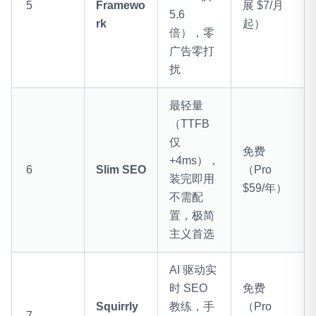
5
Framewo
展 $7/月
5.6
rk
起）
倍），零
广告零打
扰
最轻量
（TTFB
仅
免费
+4ms），
6
Slim SEO
（Pro
装完即用
$59/年）
不需配
置，极简
主义首选
AI 驱动实
时 SEO
免费
Squirrly
教练，手
（Pro
7