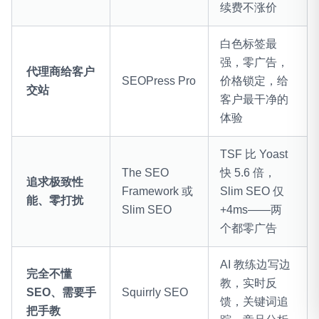
续费不涨价
白色标签最
强，零广告，
代理商给客户
SEOPress Pro
价格锁定，给
交站
客户最干净的
体验
TSF 比 Yoast
The SEO
快 5.6 倍，
追求极致性
Framework 或
Slim SEO 仅
能、零打扰
Slim SEO
+4ms——两
个都零广告
AI 教练边写边
完全不懂
教，实时反
SEO、需要手
Squirrly SEO
馈，关键词追
把手教