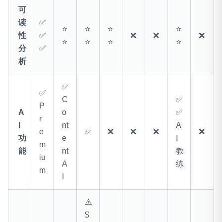
可
读
✅
⭐
⭐
⭐
⭐
性
✅
❌
❌
❌
⭐
⭐
⭐
⭐
分
✅
析
✅
✅
C
✅
P
A
o
✅
r
I
nt
A
e
✅
❌
❌
❌
❌
功
e
I
m
能
nt
教
iu
A
练
m
I
⚠️
$