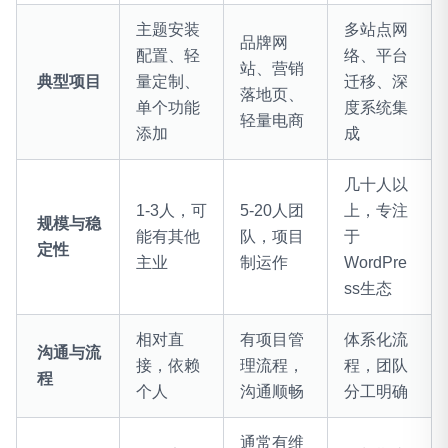
主题安装
多站点网
品牌网
配置、轻
络、平台
站、营销
典型项目
量定制、
迁移、深
落地页、
单个功能
度系统集
轻量电商
添加
成
几十人以
1-3人，可
5-20人团
上，专注
规模与稳
能有其他
队，项目
于
定性
主业
制运作
WordPre
ss生态
相对直
有项目管
体系化流
沟通与流
接，依赖
理流程，
程，团队
程
个人
沟通顺畅
分工明确
通常有维