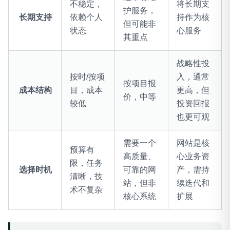
不稳定，
将长期支
护服务，
长期支持
依赖个人
持作为核
但可能非
状态
心服务
其重点
战略性投
按时/按项
入，通常
按项目报
成本结构
目，成本
更高，但
价，中等
较低
投资回报
也更可观
需要一个
网站是核
预算有
高质量、
心业务资
限，任务
选择时机
可靠的网
产，需持
清晰，技
站，但非
续迭代和
术不复杂
核心系统
扩展