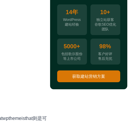
14年
10+
WordPress
独立站获客
建站经验
谷歌SEO优化
团队
5000+
98%
包括歌尔股份
客户好评
等上市公司
售后无忧
获取建站营销方案
pthemeisthat则是可